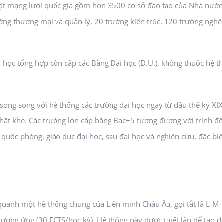
một mạng lưới quốc gia gồm hơn 3500 cơ sở đào tạo của Nhà nước
ờng thương mại và quản lý, 20 trường kiến trúc, 120 trường nghệ
i học tổng hợp còn cấp các Bằng Đại học (D.U.), không thuộc hệ 
ong song với hệ thống các trường đại học ngay từ đầu thế kỷ XIX.
hắt khe. Các trường lớn cấp bằng Bac+5 tương đương với trình độ
quốc phòng, giáo dục đại học, sau đại học và nghiên cứu, đặc biệ
uanh một hệ thống chung của Liên minh Châu Âu, gọi tắt là L-M-D 
ương ứng (30 ECTS/học kỳ). Hệ thống này được thiết lập để tạo đi