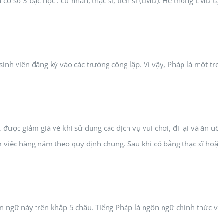
ơ sở 3 bậc học : cử nhân, thạc sĩ, tiến sĩ (LMD). Hệ thống LMD tạ
 sinh viên đăng ký vào các trường công lập. Vì vậy, Pháp là một t
 được giảm giá vé khi sử dụng các dịch vụ vui chơi, đi lại và ăn 
làm việc hàng năm theo quy định chung. Sau khi có bằng thạc sĩ 
n ngữ này trên khắp 5 châu. Tiếng Pháp là ngôn ngữ chính thức 