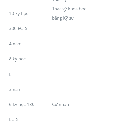
Thạc sỹ khoa học
10 kỳ học
bằng Kỹ sư
300 ECTS
4 năm
8 kỳ học
L
3 năm
6 kỳ học 180
Cử nhân
ECTS