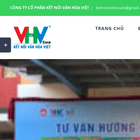
Skip
CÔNG TY CỔ PHẦN KẾT NỐI VĂN HÓA VIỆT
|
ketnoivanhoaviet@gmail
to
content
TRANG CHỦ
Toggle
Sliding
Bar
Area