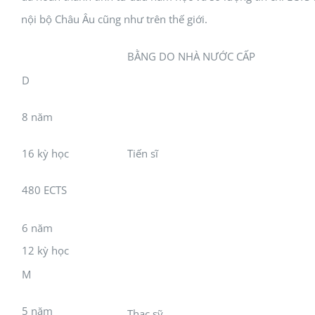
nội bộ Châu Âu cũng như trên thế giới.
BẰNG DO NHÀ NƯỚC CẤP
D
8 năm
16 kỳ học
Tiến sĩ
480 ECTS
6 năm
12 kỳ học
M
5 năm
Thạc sỹ