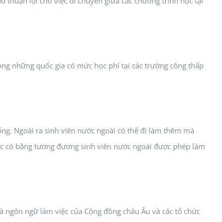
o thuận lợi cho việc di chuyển giữa các chương trình học tại
rong những quốc gia có mức học phí tại các trường công thấp
uống. Ngoài ra sinh viên nước ngoài có thể đi làm thêm mà
hoặc có bằng tương đương sinh viên nước ngoài được phép làm
và ngôn ngữ làm việc của Cộng đồng châu Âu và các tổ chức