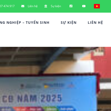
07 474 917
Liên hệ
Sự kiện
G NGHIỆP – TUYỂN SINH
SỰ KIỆN
LIÊN HỆ