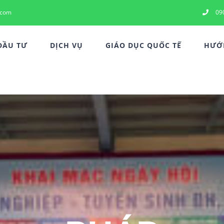
.com
09
ĐẦU TƯ
DỊCH VỤ
GIÁO DỤC QUỐC TẾ
HƯỚN