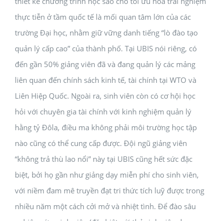
thiết kế chương trình học sao cho tối ưu hoá trải nghiệm
thực tiễn ở tầm quốc tế là mối quan tâm lớn của các
trường Đại học, nhằm giữ vững danh tiếng “lò đào tạo
quản lý cấp cao” của thành phố. Tại UBIS nói riêng, có
đến gần 50% giảng viên đã và đang quản lý các mảng
liên quan đến chính sách kinh tế, tài chính tại WTO và
Liên Hiệp Quốc. Ngoài ra, sinh viên còn có cơ hội học
hỏi với chuyên gia tài chính với kinh nghiệm quản lý
hằng tỷ Đôla, điều ma không phải môi trường học tập
nào cũng có thể cung cấp được. Đội ngũ giảng viên
“không trả thù lao nổi” này tại UBIS cũng hết sức đặc
biệt, bởi họ gần như giảng dạy miễn phí cho sinh viên,
với niềm đam mê truyền đạt tri thức tích luỹ được trong
nhiều năm một cách cởi mở và nhiệt tình. Để đào sâu