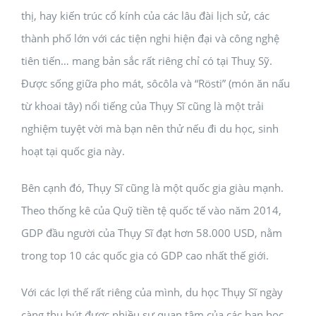
thị, hay kiến trúc cổ kính của các lâu đài lịch sử, các
thành phố lớn với các tiện nghi hiện đại và công nghệ
tiên tiến… mang bản sắc rất riêng chỉ có tại Thuỵ Sỹ.
Được sống giữa pho mát, sôcôla và “Rösti” (món ăn nấu
từ khoai tây) nổi tiếng của Thụy Sĩ cũng là một trải
nghiệm tuyệt vời mà bạn nên thử nếu đi du học, sinh
hoạt tại quốc gia này.
Bên cạnh đó, Thụy Sĩ cũng là một quốc gia giàu mạnh.
Theo thống kê của Quỹ tiền tệ quốc tế vào năm 2014,
GDP đầu người của Thụy Sĩ đạt hơn 58.000 USD, nằm
trong top 10 các quốc gia có GDP cao nhất thế giới.
Với các lợi thế rất riêng của mình, du học Thụy Sĩ ngày
càng thu hút được nhiều sự quan tâm của các bạn học