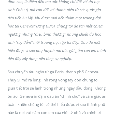
đỉnh cao, là điểm đến mơ ước không chỉ đối với du học
sinh Châu Á, mà còn đối với thanh niên từ các quốc gia
tiên tiến Âu Mỹ. Khi được mời đến thăm một trường đại
học tại Geneva(trường UBIS), chúng tôi đã tận mắt chiêm
ngưỡng những “điều bình thường” nhưng khiến du học
sinh “say đắm” môi trường học tập tại đây. Qua đó mới
hiểu được vì sao phụ huynh mơ ước gửi gắm con em mình
đến đây xây dựng nền tảng sự nghiệp.
Sau chuyến tàu ngắn từ ga Paris, thành phố Geneva-
Thụy Sĩ mở ra lung linh rộng vòng tay đón chúng tôi
giữa tiết trời se lạnh trong những ngày đầu đông. Không
ồn ào, Geneva in đậm dấu ấn “chỉnh chu” và cảm giác an
toàn, khiến chúng tôi có thể hiểu được vì sao thành phố
này là nơi gửi gắm con em của giới tỷ phú và chính trị