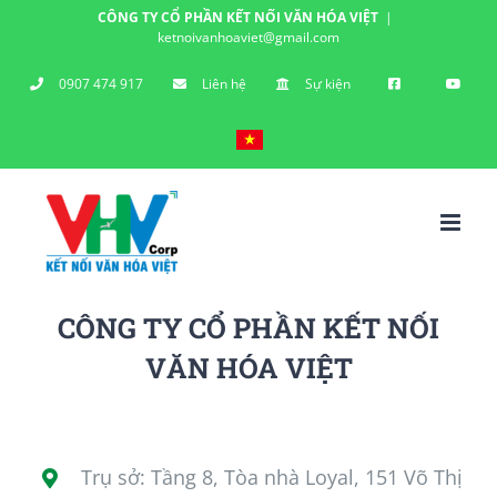
Skip
CÔNG TY CỔ PHẦN KẾT NỐI VĂN HÓA VIỆT
|
ketnoivanhoaviet@gmail.com
to
0907 474 917
Liên hệ
Sự kiện
content
CÔNG TY CỔ PHẦN KẾT NỐI
VĂN HÓA VIỆT
Trụ sở: Tầng 8, Tòa nhà Loyal, 151 Võ Thị