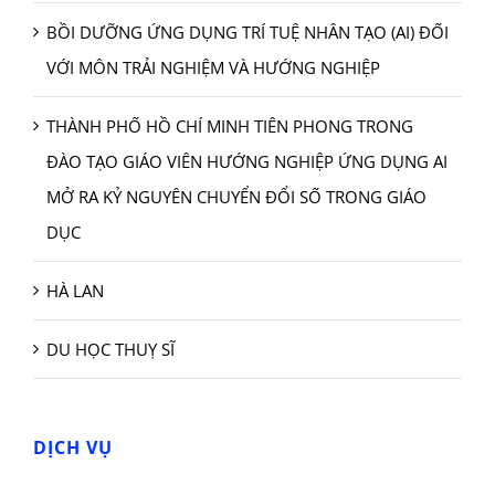
BỒI DƯỠNG ỨNG DỤNG TRÍ TUỆ NHÂN TẠO (AI) ĐỐI
VỚI MÔN TRẢI NGHIỆM VÀ HƯỚNG NGHIỆP
THÀNH PHỐ HỒ CHÍ MINH TIÊN PHONG TRONG
ĐÀO TẠO GIÁO VIÊN HƯỚNG NGHIỆP ỨNG DỤNG AI
MỞ RA KỶ NGUYÊN CHUYỂN ĐỔI SỐ TRONG GIÁO
DỤC
HÀ LAN
DU HỌC THUỴ SĨ
DỊCH VỤ