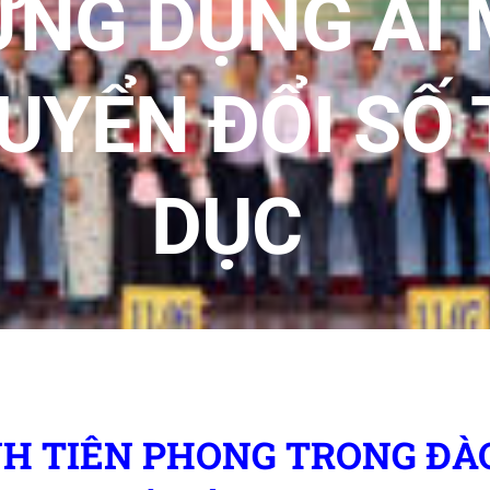
ỨNG DỤNG AI 
UYỂN ĐỔI SỐ 
DỤC
H TIÊN PHONG TRONG ĐÀ