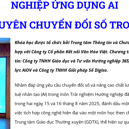
NGHIỆP ỨNG DỤNG AI
UYÊN CHUYỂN ĐỔI SỐ TR
Khóa học được tổ chức bởi Trung tâm Thông tin và Chươ
hợp với Công ty Cổ phần Kết nối Văn Hóa Việt. Chương 
tín: Công ty TNHH Giáo dục và Tư vấn Hướng nghiệp 365
lực AiOV và Công ty TNHH Giải pháp Số Digiso.
Nhằm đáp ứng yêu cầu chuyển đổi số và nâng cao chất lượ
tuệ nhân tạo (AI) trong môn Trải nghiệm Hướng nghiệp đã
trong hai ngày 15 và 16 tháng 8 năm 2025, đánh dấu một
việc tích hợp công nghệ hiện đại vào một môn học then c
Trung tâm Giáo dục Thường xuyên (GDTX), thể hiện sự qua