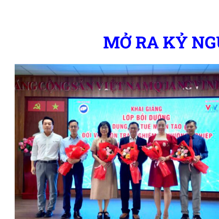
MỞ RA KỶ NG