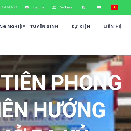
07 474 917
Liên hệ
Sự kiện
G NGHIỆP – TUYỂN SINH
SỰ KIỆN
LIÊN HỆ
 TIÊN PHONG
IÊN HƯỚNG