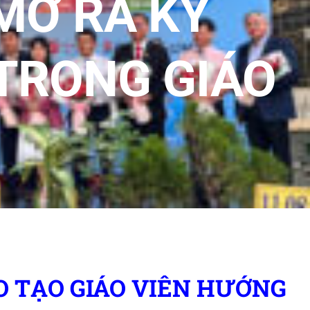
MỞ RA KỶ
TRONG GIÁO
O TẠO GIÁO VIÊN HƯỚNG