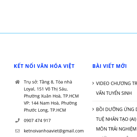
KẾT NỐI VĂN HÓA VIỆT
BÀI VIẾT MỚI
Trụ sở: Tầng 8, Tòa nhà
VIDEO CHƯƠNG TR
Loyal, 151 Võ Thị Sáu,
VẤN TUYỂN SINH
Phường Xuân Hoà, TP.HCM
VP: 144 Nam Hoà, Phường
BỒI DƯỠNG ỨNG 
Phước Long, TP.HCM
TUỆ NHÂN TẠO (AI)
0907 474 917
MÔN TRẢI NGHIỆM
ketnoivanhoaviet@gmail.com