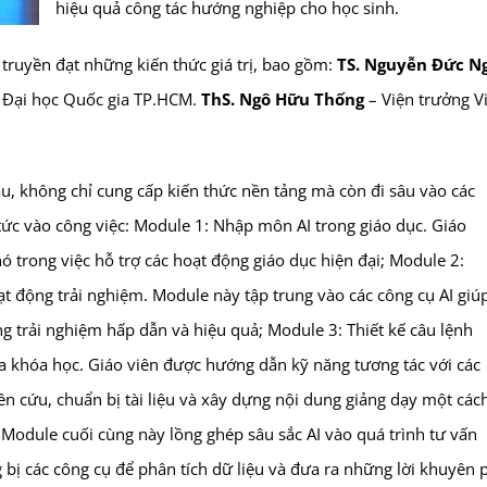
hiệu quả công tác hướng nghiệp cho học sinh.
 truyền đạt những kiến thức giá trị, bao gồm:
TS. Nguyễn Đức N
 Đại học Quốc gia TP.HCM.
ThS. Ngô Hữu Thống
– Viện trưởng V
u, không chỉ cung cấp kiến thức nền tảng mà còn đi sâu vào các
tức vào công việc: Module 1: Nhập môn AI trong giáo dục. Giáo
nó trong việc hỗ trợ các hoạt động giáo dục hiện đại; Module 2:
t động trải nghiệm. Module này tập trung vào các công cụ AI giú
ộng trải nghiệm hấp dẫn và hiệu quả; Module 3: Thiết kế câu lệnh
a khóa học. Giáo viên được hướng dẫn kỹ năng tương tác với các
iên cứu, chuẩn bị tài liệu và xây dựng nội dung giảng dạy một các
Module cuối cùng này lồng ghép sâu sắc AI vào quá trình tư vấn
bị các công cụ để phân tích dữ liệu và đưa ra những lời khuyên 