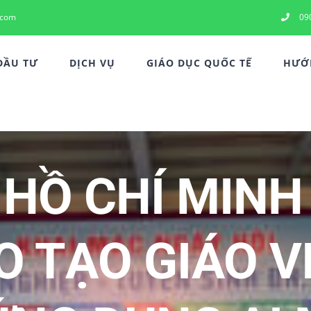
.com
09
ĐẦU TƯ
DỊCH VỤ
GIÁO DỤC QUỐC TẾ
HƯỚN
HỒ CHÍ MINH
O TẠO GIÁO V