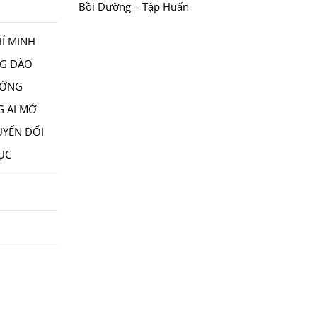
Bồi Dưỡng – Tập Huấn
Í MINH
NG ĐÀO
ƯỚNG
 AI MỞ
UYỂN ĐỔI
DỤC